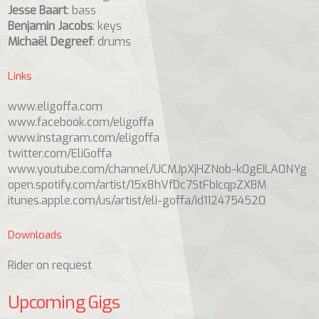
Jesse Baart
: bass
Benjamin Jacobs
: keys
Michaël Degreef
: drums
Links
www.eligoffa.com
www.facebook.com/eligoffa
www.instagram.com/eligoffa
twitter.com/EliGoffa
www.youtube.com/channel/UCMJpXjHZNob-k0gEILA0NYg
open.spotify.com/artist/15x8hVfDc7StFbIcqpZXBM
itunes.apple.com/us/artist/eli-goffa/id1124754520
Downloads
Rider on request
Upcoming Gigs