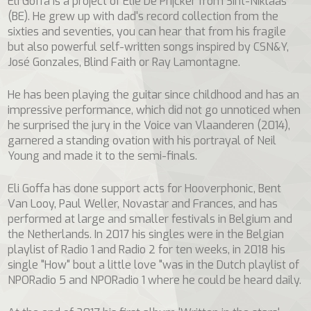
Eli Goffa is a project of Elie De Prijcker from Sint-Niklaas
(BE). He grew up with dad's record collection from the
sixties and seventies, you can hear that from his fragile
but also powerful self-written songs inspired by CSN&Y,
José Gonzales, Blind Faith or Ray Lamontagne.
He has been playing the guitar since childhood and has an
impressive performance, which did not go unnoticed when
he surprised the jury in the Voice van Vlaanderen (2014),
garnered a standing ovation with his portrayal of Neil
Young and made it to the semi-finals.
Eli Goffa has done support acts for Hooverphonic, Bent
Van Looy, Paul Weller, Novastar and Frances, and has
performed at large and smaller festivals in Belgium and
the Netherlands. In 2017 his singles were in the Belgian
playlist of Radio 1 and Radio 2 for ten weeks, in 2018 his
single "How" bout a little love "was in the Dutch playlist of
NPORadio 5 and NPORadio 1 where he could be heard daily.