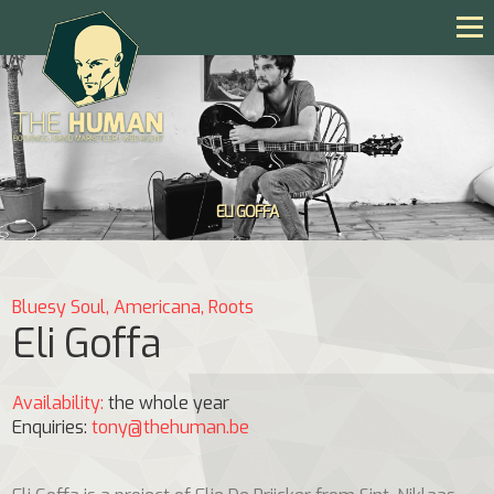
ELI GOFFA
Bluesy Soul, Americana, Roots
Eli Goffa
Availability:
the whole year
Enquiries:
tony@thehuman.be