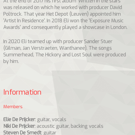
At the end of 2017 his first album 'Written in the stars'
was released on which he worked with producer David
Poltrock. That year Het Depot (Leuven) appointed him
'Artist In Residence'. In 2018 Eli won the 'Exposure Music
Awards' and consequently played a showcase in London.
In 2020 Eli teamed up with producer Sander Stuer
(Gilman, Jan Verstraeten, Wanthanee). The songs
Summerhead, The Hickory and Lost Soul were produced
by him.
Information
Members
Elie De Prijcker
: guitar, vocals
Niki De Prijcker
: acoustic guitar, backing vocals
Steven De Smedt
: guitar