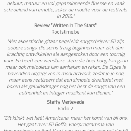
debuut, matuur en vol gepassioneerde finesse en vaak
schroeiend van emotie, zeker de moeite voor de festivals
in 2018."
Review "Written In The Stars"
Rootstime.be
"Met akoestische gitaar begeleidt songschrijver Eli zijn
sobere songs, die soms traag beginnen maar zich dan
krachtig ontwikkelen als aangestoken door een toornig
vuur. Eli heeft een wendbare stem die heel hoog kan gaan
maar ook melodieus kan aanhaken en raken. De Elpee is
bovendien uitgegeven in mooi artwork, zodat je je nog
maar eens realiseert dat een simpele draaitafel met
boxen als geluidsdrager nog het best de songs van een
authentiek en integer muzikant kan dienen."
Steffy Merlevede
Radio 2
"Dit klinkt wel héél Americana, maar het komt van bij ons.
Het gaat over Eli Goffa, voorprogramma van
Hooverphonic en Bent Van Looy, maar iets zegt mij dat hij